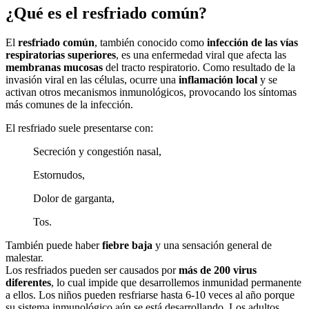
¿Qué es el resfriado común?
El
resfriado común
, también conocido como
infección de las vías
respiratorias superiores
, es una enfermedad viral que afecta las
membranas mucosas
del tracto respiratorio. Como resultado de la
invasión viral en las células, ocurre una
inflamación local
y se
activan otros mecanismos inmunológicos, provocando los síntomas
más comunes de la infección.
El resfriado suele presentarse con:
Secreción y congestión nasal,
Estornudos,
Dolor de garganta,
Tos.
También puede haber
fiebre baja
y una sensación general de
malestar.
Los resfriados pueden ser causados por
más de 200 virus
diferentes
, lo cual impide que desarrollemos inmunidad permanente
a ellos. Los niños pueden resfriarse hasta 6-10 veces al año porque
su sistema inmunológico aún se está desarrollando. Los adultos